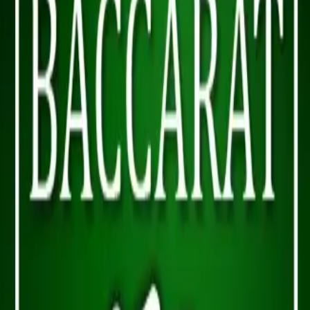
dukungan teknologi terkini, setiap pemain dapat
merasakan pengalaman bermain yang lancar tanpa
hambatan. Faktor keamanan menjadi prioritas utama,
sehingga data pribadi serta transaksi keuangan
pemain dilindungi dengan sistem enkripsi berlapis
yang canggih.
Keunggulan COMTOTO tidak hanya terletak pada
aspek keamanan, tetapi juga pada kecepatan layanan
yang diberikan. Mulai dari proses pendaftaran yang
sederhana hingga transaksi deposit dan
withdraw
yang instan
, semua dirancang untuk memberikan
efisiensi maksimal. Pemain tidak perlu menunggu
lama untuk mulai bermain ataupun mencairkan
kemenangan mereka. Sistem otomatis yang
terintegrasi dengan berbagai metode pembayaran
seperti transfer bank lokal dan e-wallet membuat
setiap transaksi berjalan cepat dan tanpa kendala. Hal
ini menjadi nilai tambah yang sangat penting,
terutama bagi pemain yang mengutamakan
kenyamanan dan kepraktisan.