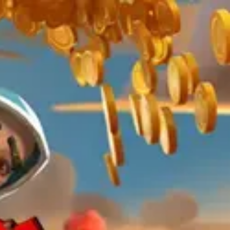
anan, kecepatan, dan kepercayaan dalam bermain. Di
 konsisten memberikan layanan berkualitas tinggi.
alaman bermain yang lancar tanpa hambatan. Faktor
stem enkripsi berlapis yang canggih.
berikan. Mulai dari proses pendaftaran yang
maksimal. Pemain tidak perlu menunggu lama untuk
etode pembayaran seperti transfer bank lokal dan e-
t penting, terutama bagi pemain yang mengutamakan