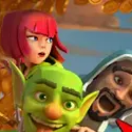
t, dan Terpercaya di Indonesia
cinta togel online di Indonesia yang mengutamakan keam
TOTO mampu membangun reputasi sebagai platform yang
eknologi terkini, setiap pemain dapat merasakan peng
di serta transaksi keuangan pemain dilindungi dengan si
keamanan, tetapi juga pada kecepatan layanan yang di
instan
, semua dirancang untuk memberikan efisiensi 
 Sistem otomatis yang terintegrasi dengan berbagai m
anpa kendala. Hal ini menjadi nilai tambah yang sanga