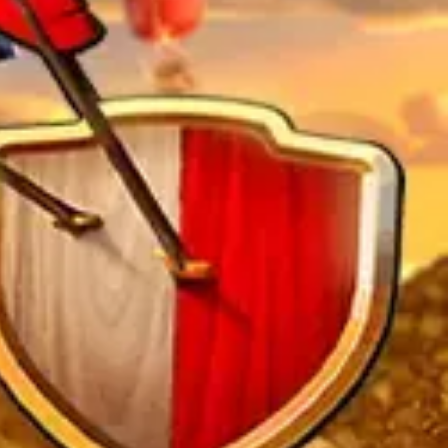
lengkap dan selalu diperbarui. Pemain dapat
a setiap hari. Transparansi dalam penyajian data
itampilkan secara real-time tanpa manipulasi,
im
customer service profesional
siap melayani selama 24
upun informasi promo terbaru, semua dapat ditangani
an selalu tersedia kapan saja dibutuhkan. Antarmuka
 togel online aman, cepat, dan terpercaya di
n terbaik menjadikan platform ini unggul di kelasnya.
gan maksimal, COMTOTO adalah jawaban yang tepat