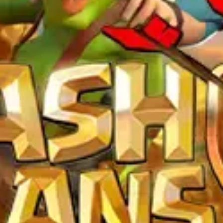
nline terpercaya
dengan berbagai pilihan pasaran yang 
er seperti Singapore, Hongkong, dan Sydney yang tersedi
uat pemain semakin yakin untuk bermain. Semua hasil d
ebih akurat untuk meningkatkan peluang kemenangan.
mberikan perhatian besar pada layanan pelanggan. T
Baik itu pertanyaan seputar akun, kendala teknis, ma
sa aman bagi pemain, karena mereka tahu bahwa bantu
u untuk beradaptasi tanpa kesulitan.
yak menjadi pilihan utama bagi siapa saja yang mencari
ecepatan transaksi, kelengkapan pasaran, serta pelayana
in yang nyaman sekaligus berpeluang meraih keuntun