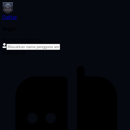
Daftar
login
Nama pengguna
Kata sandi