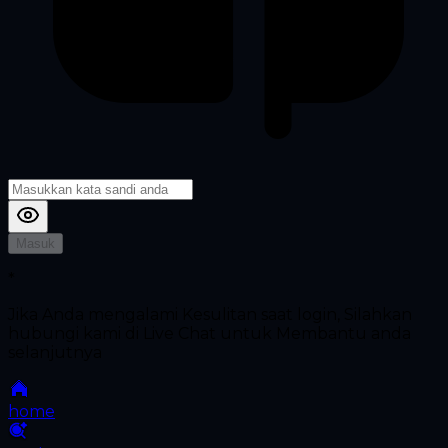
Masuk
*
Jika Anda mengalami Kesulitan saat login, Silahkan
hubungi kami di Live Chat untuk Membantu anda
selanjutnya
home