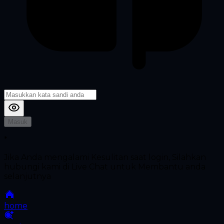
Masuk
*
Jika Anda mengalami Kesulitan saat login, Silahkan
hubungi kami di Live Chat untuk Membantu anda
selanjutnya
home