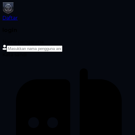
Daftar
login
Nama pengguna
Kata sandi