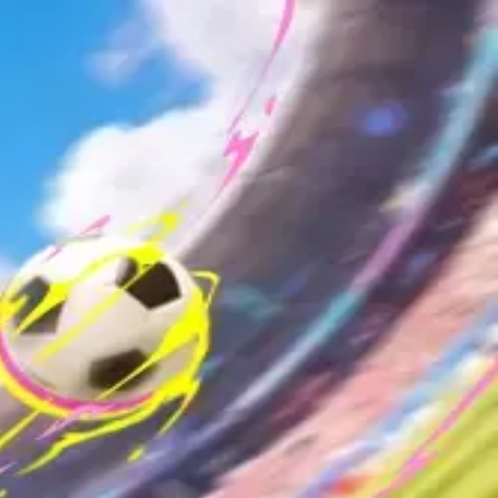
anan, kecepatan, dan kepercayaan dalam bermain. Di
 konsisten memberikan layanan berkualitas tinggi.
alaman bermain yang lancar tanpa hambatan. Faktor
stem enkripsi berlapis yang canggih.
berikan. Mulai dari proses pendaftaran yang
maksimal. Pemain tidak perlu menunggu lama untuk
etode pembayaran seperti transfer bank lokal dan e-
t penting, terutama bagi pemain yang mengutamakan