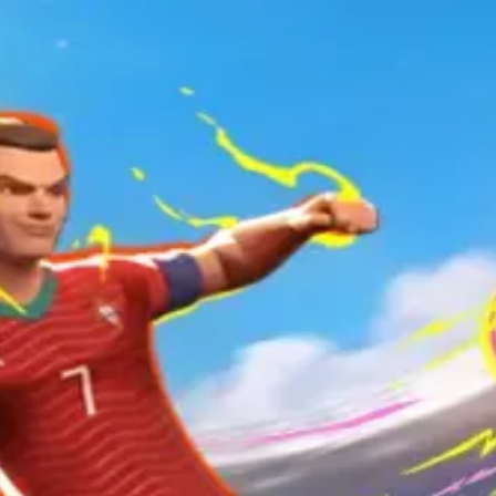
t, dan Terpercaya di Indonesia
cinta togel online di Indonesia yang mengutamakan keam
TOTO mampu membangun reputasi sebagai platform yang
eknologi terkini, setiap pemain dapat merasakan peng
di serta transaksi keuangan pemain dilindungi dengan si
keamanan, tetapi juga pada kecepatan layanan yang di
instan
, semua dirancang untuk memberikan efisiensi 
 Sistem otomatis yang terintegrasi dengan berbagai m
anpa kendala. Hal ini menjadi nilai tambah yang sanga