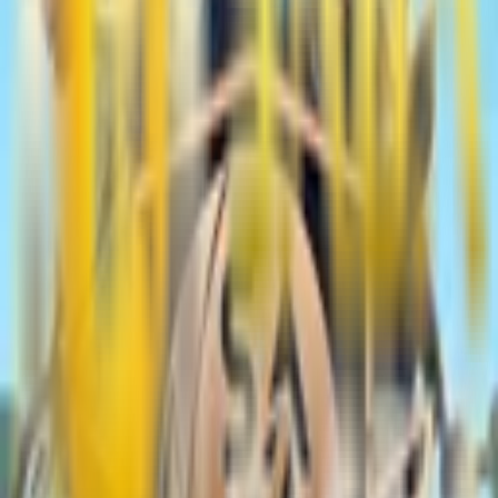
lama untuk mulai bermain ataupun mencairkan
kemenangan mereka. Sistem otomatis yang
terintegrasi dengan berbagai metode pembayaran
seperti transfer bank lokal dan e-wallet membuat
setiap transaksi berjalan cepat dan tanpa kendala. Hal
ini menjadi nilai tambah yang sangat penting,
terutama bagi pemain yang mengutamakan
kenyamanan dan kepraktisan.
Selain itu, COMTOTO juga dikenal sebagai situs
togel
online terpercaya
dengan berbagai pilihan pasaran
yang lengkap dan selalu diperbarui. Pemain dapat
menikmati berbagai jenis permainan dari pasaran
populer seperti Singapore, Hongkong, dan Sydney
yang tersedia setiap hari. Transparansi dalam
penyajian data keluaran menjadi salah satu faktor
penting yang membuat pemain semakin yakin untuk
bermain. Semua hasil ditampilkan secara real-time
tanpa manipulasi, sehingga pemain dapat melakukan
analisis dengan lebih akurat untuk meningkatkan
peluang kemenangan.