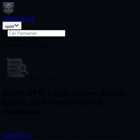
Daftar
Masuk
sport
Cari Permainan
Provider :
pragmatic
Tidak ada permainan
COMTOTO Togel Online Aman,
Cepat, dan Terpercaya di
Indonesia
COMTOTO
hadir sebagai solusi terbaik bagi para