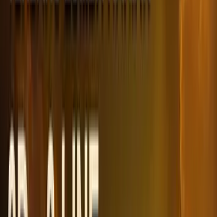
LXGROUP OFFICIAL TELEGRAM GROUP
-Link Group : t.me/lombaharianlxgroup ( ROOM
LOMBA HARIAN LXGROUP )
🕑 JAM BUKA & TUTUP PASARAN
- Sydneypools : Buka 08:00 WIB – Tutup 13:00
WIB
- Hongkongpools : Buka 17:00 WIB – Tutup 22:00
WIB
HADIAH LOMBA 3D-3LINE (Min. Bet Rp10.000)