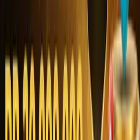
ketentuan.
Note:Apabila peserta juga ingin mengikuti Lomba
hongkongpools , maka wajib melakukan 1 (satu)
kali deposit lagi.
- Penggabungan nominal deposit Sydneypools
dan Hongkongpools tidak berlaku. Setiap peserta
harus memenuhi nominal deposit sesuai
ketentuan dalam satu kali transaksi.
- 1 user id dengan komentar teratas akan
mendapatkan Hadiah Utama , Komentar
peringkat 2–6 akan mendapatkan Hadiah Hiburan
- Jika ada kesalahan format, peserta boleh hapus
dan posting ulang sebelum lomba ditutup.