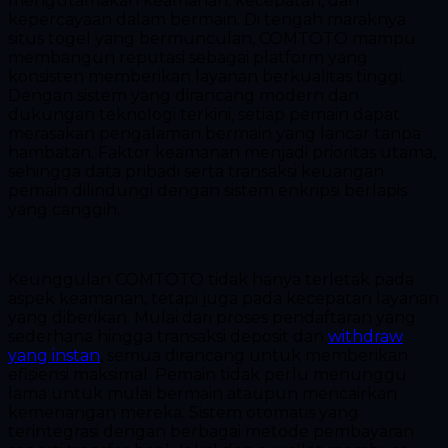
mengutamakan keamanan, kecepatan, dan
kepercayaan dalam bermain. Di tengah maraknya
situs togel yang bermunculan, COMTOTO mampu
membangun reputasi sebagai platform yang
konsisten memberikan layanan berkualitas tinggi.
Dengan sistem yang dirancang modern dan
dukungan teknologi terkini, setiap pemain dapat
merasakan pengalaman bermain yang lancar tanpa
hambatan. Faktor keamanan menjadi prioritas utama,
sehingga data pribadi serta transaksi keuangan
pemain dilindungi dengan sistem enkripsi berlapis
yang canggih.
Keunggulan COMTOTO tidak hanya terletak pada
aspek keamanan, tetapi juga pada kecepatan layanan
yang diberikan. Mulai dari proses pendaftaran yang
sederhana hingga transaksi deposit dan
withdraw
yang instan
, semua dirancang untuk memberikan
efisiensi maksimal. Pemain tidak perlu menunggu
lama untuk mulai bermain ataupun mencairkan
kemenangan mereka. Sistem otomatis yang
terintegrasi dengan berbagai metode pembayaran