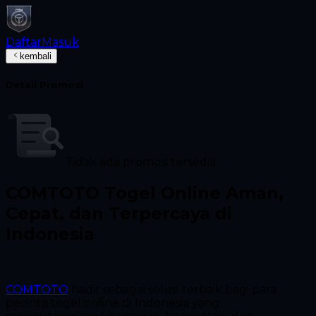
Daftar
Masuk
kembali
Detail Promosi
Tidak ada promosi tersedia
COMTOTO Togel Online Aman,
Cepat, dan Terpercaya di
Indonesia
COMTOTO
hadir sebagai solusi terbaik bagi para
pecinta togel online di Indonesia yang