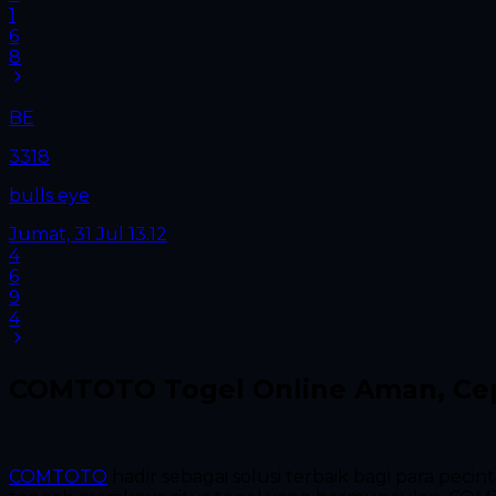
1
6
8
BE
3318
bulls eye
Jumat, 31 Jul
13.12
4
6
9
4
COMTOTO Togel Online Aman, Cepa
COMTOTO
hadir sebagai solusi terbaik bagi para pe