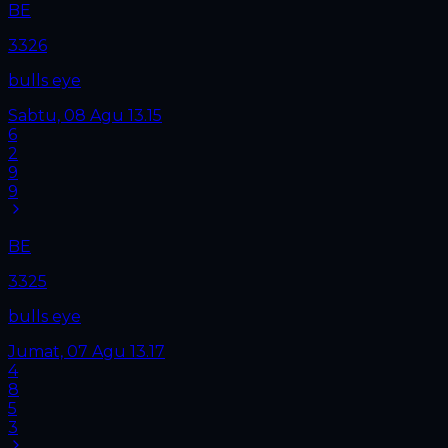
BE
3326
bulls eye
Sabtu, 08 Agu
13.15
6
2
9
9
BE
3325
bulls eye
Jumat, 07 Agu
13.17
4
8
5
3