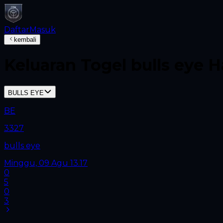
Daftar
Masuk
kembali
Keluaran Togel
bulls eye
Ha
BULLS EYE
BE
3327
bulls eye
Minggu, 09 Agu
13.17
0
5
0
3