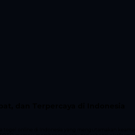
t, dan Terpercaya di Indonesia
cinta togel online di Indonesia yang mengutamakan keam