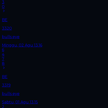
3
0
BE
3320
bulls eye
Minggu, 02 Agu
13.16
6
4
7
8
BE
3319
bulls eye
Sabtu, 01 Agu
13.15
2