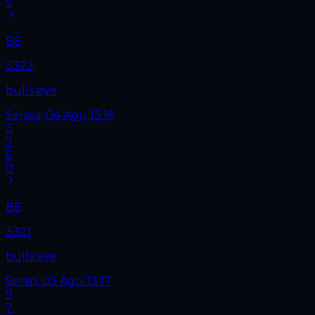
5
BE
3322
bulls eye
Selasa, 04 Agu
13.16
3
7
6
0
BE
3321
bulls eye
Senin, 03 Agu
13.17
9
7