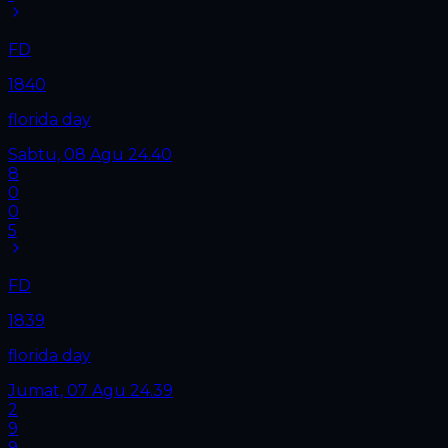
FD
1840
florida day
Sabtu, 08 Agu
24.40
8
0
0
5
FD
1839
florida day
Jumat, 07 Agu
24.39
2
9
9