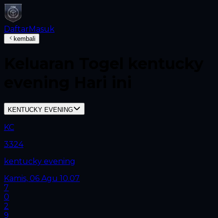
Daftar
Masuk
kembali
Keluaran Togel
kentucky
evening
Hari ini
KENTUCKY EVENING
KC
3324
kentucky evening
Kamis, 06 Agu
10.07
7
0
2
9