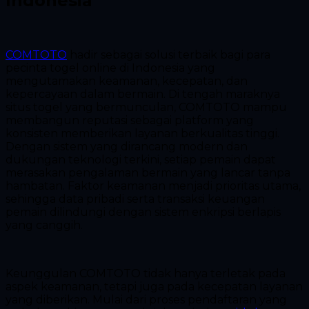
Indonesia
COMTOTO
hadir sebagai solusi terbaik bagi para
pecinta togel online di Indonesia yang
mengutamakan keamanan, kecepatan, dan
kepercayaan dalam bermain. Di tengah maraknya
situs togel yang bermunculan, COMTOTO mampu
membangun reputasi sebagai platform yang
konsisten memberikan layanan berkualitas tinggi.
Dengan sistem yang dirancang modern dan
dukungan teknologi terkini, setiap pemain dapat
merasakan pengalaman bermain yang lancar tanpa
hambatan. Faktor keamanan menjadi prioritas utama,
sehingga data pribadi serta transaksi keuangan
pemain dilindungi dengan sistem enkripsi berlapis
yang canggih.
Keunggulan COMTOTO tidak hanya terletak pada
aspek keamanan, tetapi juga pada kecepatan layanan
yang diberikan. Mulai dari proses pendaftaran yang