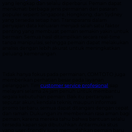
yang lengkap dan selalu diperbarui. Pemain dapat
menikmati berbagai jenis permainan dari pasaran
populer seperti Singapore, Hongkong, dan Sydney
yang tersedia setiap hari. Transparansi dalam
penyajian data keluaran menjadi salah satu faktor
penting yang membuat pemain semakin yakin untuk
bermain. Semua hasil ditampilkan secara real-time
tanpa manipulasi, sehingga pemain dapat melakukan
analisis dengan lebih akurat untuk meningkatkan
peluang kemenangan.
Tidak hanya fokus pada permainan, COMTOTO juga
memberikan perhatian besar pada layanan
pelanggan. Tim
customer service profesional
siap
melayani selama 24 jam penuh untuk membantu
segala kebutuhan pemain. Baik itu pertanyaan
seputar akun, kendala teknis, maupun informasi
promo terbaru, semua dapat ditangani dengan cepat
dan ramah. Dukungan ini memberikan rasa aman bagi
pemain, karena mereka tahu bahwa bantuan selalu
tersedia kapan saja dibutuhkan. Antarmuka situs
yang user-friendly juga memudahkan pemain baru