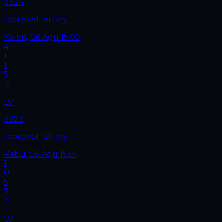
3324
liverpool lottery
Kamis, 06 Agu
15.00
4
1
1
5
LV
3323
liverpool lottery
Rabu, 05 Agu
15.01
1
0
5
3
LV