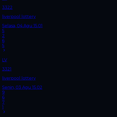
3322
liverpool lottery
Selasa, 04 Agu
15.01
5
2
6
5
LV
3321
liverpool lottery
Senin, 03 Agu
15.02
9
6
7
1