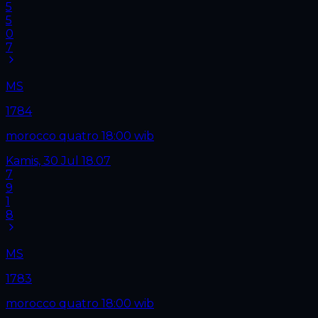
5
5
0
7
MS
1784
morocco quatro 18:00 wib
Kamis, 30 Jul
18.07
7
9
1
8
MS
1783
morocco quatro 18:00 wib