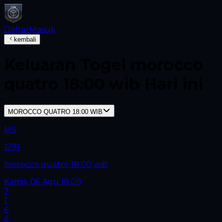
Daftar
Masuk
kembali
Keluaran Togel
morocco
quatro 18:00 wib
Hari ini
MOROCCO QUATRO 18:00 WIB
MS
1791
morocco quatro 18:00 wib
Kamis, 06 Agu
18.09
7
1
6
6