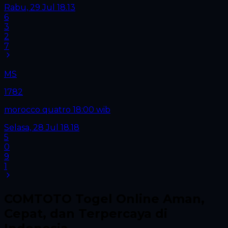
Rabu, 29 Jul
18.13
6
3
2
7
MS
1782
morocco quatro 18:00 wib
Selasa, 28 Jul
18.18
5
0
9
1
COMTOTO Togel Online Aman,
Cepat, dan Terpercaya di