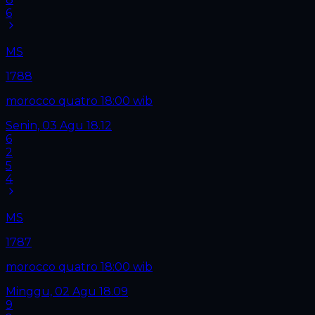
6
MS
1788
morocco quatro 18:00 wib
Senin, 03 Agu
18.12
6
2
5
4
MS
1787
morocco quatro 18:00 wib
Minggu, 02 Agu
18.09
9