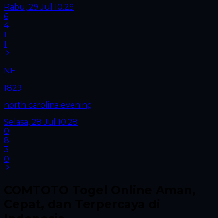
Rabu, 29 Jul
10.29
6
4
1
1
NE
1829
north carolina evening
Selasa, 28 Jul
10.28
0
8
3
0
COMTOTO Togel Online Aman,
Cepat, dan Terpercaya di