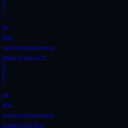
3
9
1
NE
1833
north carolina evening
Sabtu, 01 Agu
10.27
7
8
5
9
NE
1832
north carolina evening
Jumat, 31 Jul
10.27