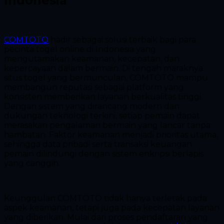
Indonesia
COMTOTO
hadir sebagai solusi terbaik bagi para
pecinta togel online di Indonesia yang
mengutamakan keamanan, kecepatan, dan
kepercayaan dalam bermain. Di tengah maraknya
situs togel yang bermunculan, COMTOTO mampu
membangun reputasi sebagai platform yang
konsisten memberikan layanan berkualitas tinggi.
Dengan sistem yang dirancang modern dan
dukungan teknologi terkini, setiap pemain dapat
merasakan pengalaman bermain yang lancar tanpa
hambatan. Faktor keamanan menjadi prioritas utama,
sehingga data pribadi serta transaksi keuangan
pemain dilindungi dengan sistem enkripsi berlapis
yang canggih.
Keunggulan COMTOTO tidak hanya terletak pada
aspek keamanan, tetapi juga pada kecepatan layanan
yang diberikan. Mulai dari proses pendaftaran yang