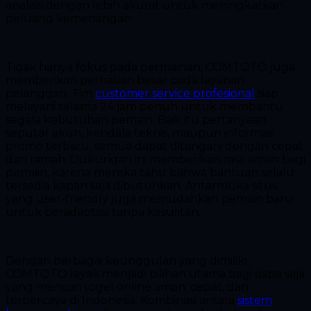
analisis dengan lebih akurat untuk meningkatkan
peluang kemenangan.
Tidak hanya fokus pada permainan, COMTOTO juga
memberikan perhatian besar pada layanan
pelanggan. Tim
customer service profesional
siap
melayani selama 24 jam penuh untuk membantu
segala kebutuhan pemain. Baik itu pertanyaan
seputar akun, kendala teknis, maupun informasi
promo terbaru, semua dapat ditangani dengan cepat
dan ramah. Dukungan ini memberikan rasa aman bagi
pemain, karena mereka tahu bahwa bantuan selalu
tersedia kapan saja dibutuhkan. Antarmuka situs
yang user-friendly juga memudahkan pemain baru
untuk beradaptasi tanpa kesulitan.
Dengan berbagai keunggulan yang dimiliki,
COMTOTO layak menjadi pilihan utama bagi siapa saja
yang mencari togel online aman, cepat, dan
terpercaya di Indonesia. Kombinasi antara
sistem