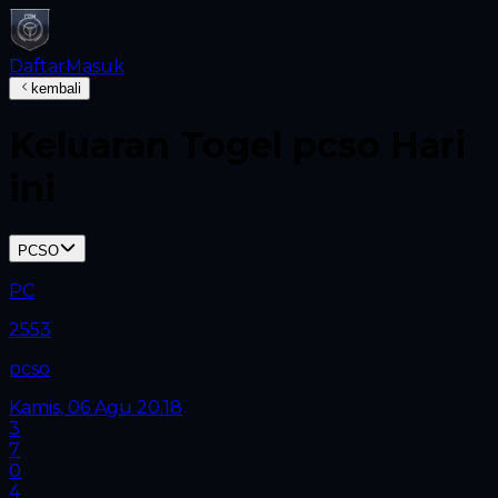
Daftar
Masuk
kembali
Keluaran Togel
pcso
Hari
ini
PCSO
PC
2553
pcso
Kamis, 06 Agu
20.18
3
7
0
4