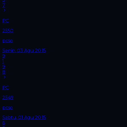
7
PC
2550
pcso
Senin, 03 Agu
20.15
9
1
9
8
PC
2549
pcso
Sabtu, 01 Agu
20.15
6