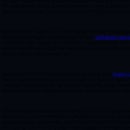
tengah maraknya situs togel yang bermunculan, COM
Dengan sistem yang dirancang modern dan dukungan t
keamanan menjadi prioritas utama, sehingga data priba
Keunggulan COMTOTO tidak hanya terletak pada aspek 
sederhana hingga transaksi deposit dan
withdraw yang 
mulai bermain ataupun mencairkan kemenangan mereka.
wallet membuat setiap transaksi berjalan cepat dan t
kenyamanan dan kepraktisan.
Selain itu, COMTOTO juga dikenal sebagai situs
togel o
menikmati berbagai jenis permainan dari pasaran popul
keluaran menjadi salah satu faktor penting yang memb
sehingga pemain dapat melakukan analisis dengan l
Tidak hanya fokus pada permainan, COMTOTO juga me
jam penuh untuk membantu segala kebutuhan pemain. 
dengan cepat dan ramah. Dukungan ini memberikan ra
situs yang user-friendly juga memudahkan pemain bar