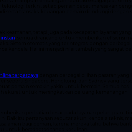
TOTO mampu membangun reputasi sebagai platform yang
eknologi terkini, setiap pemain dapat merasakan peng
di serta transaksi keuangan pemain dilindungi dengan si
keamanan, tetapi juga pada kecepatan layanan yang di
instan
, semua dirancang untuk memberikan efisiensi 
 Sistem otomatis yang terintegrasi dengan berbagai m
anpa kendala. Hal ini menjadi nilai tambah yang sanga
nline terpercaya
dengan berbagai pilihan pasaran yang 
er seperti Singapore, Hongkong, dan Sydney yang tersedi
uat pemain semakin yakin untuk bermain. Semua hasil d
ebih akurat untuk meningkatkan peluang kemenangan.
mberikan perhatian besar pada layanan pelanggan. T
Baik itu pertanyaan seputar akun, kendala teknis, ma
sa aman bagi pemain, karena mereka tahu bahwa bantu
u untuk beradaptasi tanpa kesulitan.