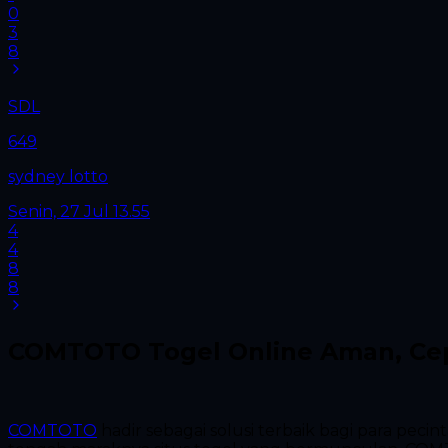
0
3
8
SDL
649
sydney lotto
Senin, 27 Jul
13.55
4
4
8
8
COMTOTO Togel Online Aman, Cepa
COMTOTO
hadir sebagai solusi terbaik bagi para pe