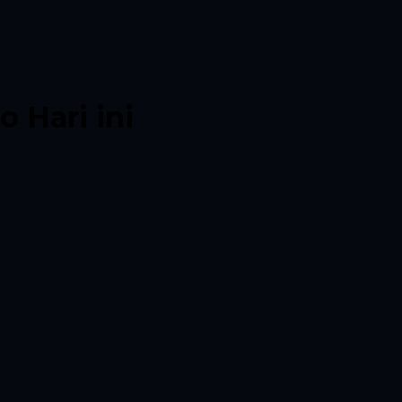
to
Hari ini