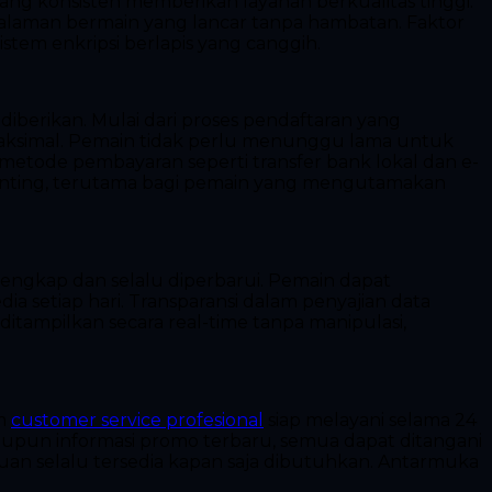
 konsisten memberikan layanan berkualitas tinggi.
alaman bermain yang lancar tanpa hambatan. Faktor
stem enkripsi berlapis yang canggih.
berikan. Mulai dari proses pendaftaran yang
maksimal. Pemain tidak perlu menunggu lama untuk
etode pembayaran seperti transfer bank lokal dan e-
t penting, terutama bagi pemain yang mengutamakan
lengkap dan selalu diperbarui. Pemain dapat
a setiap hari. Transparansi dalam penyajian data
itampilkan secara real-time tanpa manipulasi,
im
customer service profesional
siap melayani selama 24
upun informasi promo terbaru, semua dapat ditangani
an selalu tersedia kapan saja dibutuhkan. Antarmuka