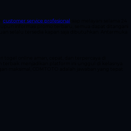
im
customer service profesional
siap melayani selama 24
upun informasi promo terbaru, semua dapat ditangani
an selalu tersedia kapan saja dibutuhkan. Antarmuka
 togel online aman, cepat, dan terpercaya di
n terbaik menjadikan platform ini unggul di kelasnya.
gan maksimal, COMTOTO adalah jawaban yang tepat