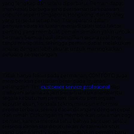
yang lengkap dan selalu diperbarui. Pemain dapat
menikmati berbagai jenis permainan dari pasaran
populer seperti Singapore, Hongkong, dan Sydney
yang tersedia setiap hari. Transparansi dalam
penyajian data keluaran menjadi salah satu faktor
penting yang membuat pemain semakin yakin untuk
bermain. Semua hasil ditampilkan secara real-time
tanpa manipulasi, sehingga pemain dapat melakukan
analisis dengan lebih akurat untuk meningkatkan
peluang kemenangan.
Tidak hanya fokus pada permainan, COMTOTO juga
memberikan perhatian besar pada layanan
pelanggan. Tim
customer service profesional
siap
melayani selama 24 jam penuh untuk membantu
segala kebutuhan pemain. Baik itu pertanyaan
seputar akun, kendala teknis, maupun informasi
promo terbaru, semua dapat ditangani dengan cepat
dan ramah. Dukungan ini memberikan rasa aman bagi
pemain, karena mereka tahu bahwa bantuan selalu
tersedia kapan saja dibutuhkan. Antarmuka situs
yang user-friendly juga memudahkan pemain baru