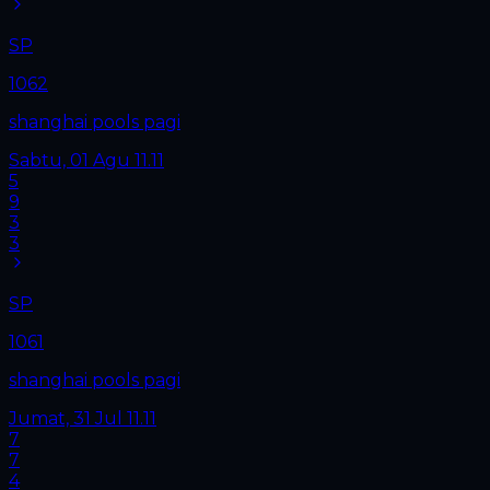
SP
1062
shanghai pools pagi
Sabtu, 01 Agu
11.11
5
9
3
3
SP
1061
shanghai pools pagi
Jumat, 31 Jul
11.11
7
7
4