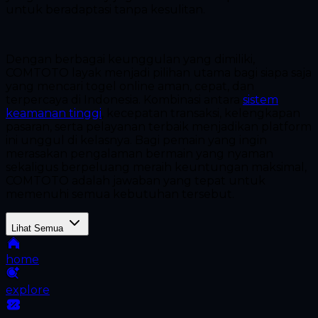
untuk beradaptasi tanpa kesulitan.
Dengan berbagai keunggulan yang dimiliki,
COMTOTO layak menjadi pilihan utama bagi siapa saja
yang mencari togel online aman, cepat, dan
terpercaya di Indonesia. Kombinasi antara
sistem
keamanan tinggi
, kecepatan transaksi, kelengkapan
pasaran, serta pelayanan terbaik menjadikan platform
ini unggul di kelasnya. Bagi pemain yang ingin
merasakan pengalaman bermain yang nyaman
sekaligus berpeluang meraih keuntungan maksimal,
COMTOTO adalah jawaban yang tepat untuk
memenuhi semua kebutuhan tersebut.
Lihat Semua
home
explore