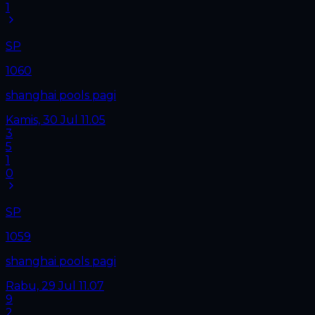
1
SP
1060
shanghai pools pagi
Kamis, 30 Jul
11.05
3
5
1
0
SP
1059
shanghai pools pagi
Rabu, 29 Jul
11.07
9
2