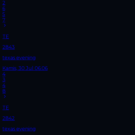
2
6
5
7
TE
2843
texas evening
Kamis, 30 Jul
06.06
4
3
4
8
TE
2842
texas evening