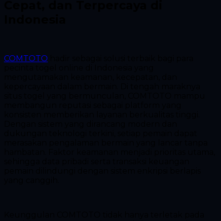
Cepat, dan Terpercaya di
Indonesia
COMTOTO
hadir sebagai solusi terbaik bagi para
pecinta togel online di Indonesia yang
mengutamakan keamanan, kecepatan, dan
kepercayaan dalam bermain. Di tengah maraknya
situs togel yang bermunculan, COMTOTO mampu
membangun reputasi sebagai platform yang
konsisten memberikan layanan berkualitas tinggi.
Dengan sistem yang dirancang modern dan
dukungan teknologi terkini, setiap pemain dapat
merasakan pengalaman bermain yang lancar tanpa
hambatan. Faktor keamanan menjadi prioritas utama,
sehingga data pribadi serta transaksi keuangan
pemain dilindungi dengan sistem enkripsi berlapis
yang canggih.
Keunggulan COMTOTO tidak hanya terletak pada