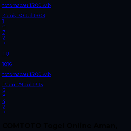
totomacau 13:00 wib
Kamis, 30 Jul
13.09
1
0
7
2
TU
1816
totomacau 13:00 wib
Rabu, 29 Jul
13.13
6
8
4
2
COMTOTO Togel Online Aman,