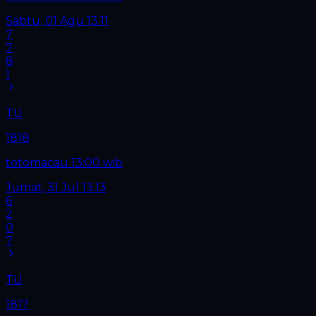
Sabtu, 01 Agu
13.11
7
7
8
1
TU
1818
totomacau 13:00 wib
Jumat, 31 Jul
13.13
6
2
0
7
TU
1817