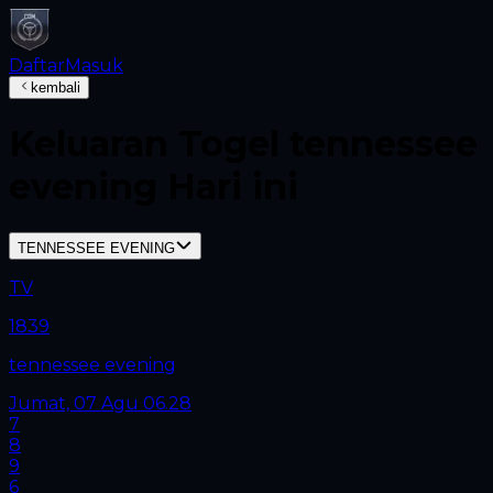
Daftar
Masuk
kembali
Keluaran Togel
tennessee
evening
Hari ini
TENNESSEE EVENING
TV
1839
tennessee evening
Jumat, 07 Agu
06.28
7
8
9
6