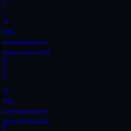
1
TV
1836
tennessee evening
Selasa, 04 Agu
06.29
6
0
2
7
TV
1835
tennessee evening
Senin, 03 Agu
06.27
8