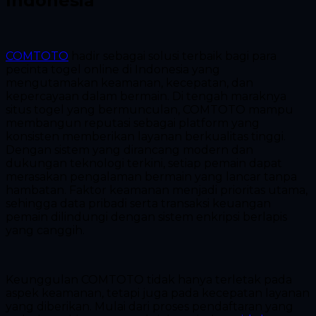
Indonesia
COMTOTO
hadir sebagai solusi terbaik bagi para
pecinta togel online di Indonesia yang
mengutamakan keamanan, kecepatan, dan
kepercayaan dalam bermain. Di tengah maraknya
situs togel yang bermunculan, COMTOTO mampu
membangun reputasi sebagai platform yang
konsisten memberikan layanan berkualitas tinggi.
Dengan sistem yang dirancang modern dan
dukungan teknologi terkini, setiap pemain dapat
merasakan pengalaman bermain yang lancar tanpa
hambatan. Faktor keamanan menjadi prioritas utama,
sehingga data pribadi serta transaksi keuangan
pemain dilindungi dengan sistem enkripsi berlapis
yang canggih.
Keunggulan COMTOTO tidak hanya terletak pada
aspek keamanan, tetapi juga pada kecepatan layanan
yang diberikan. Mulai dari proses pendaftaran yang