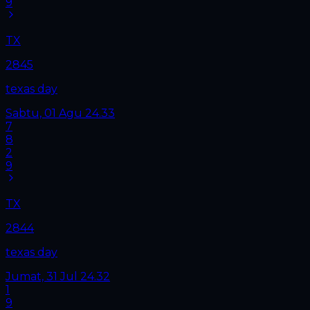
9
TX
2845
texas day
Sabtu, 01 Agu
24.33
7
8
2
9
TX
2844
texas day
Jumat, 31 Jul
24.32
1
9