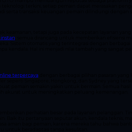
TOTO mampu membangun reputasi sebagai platform yang
eknologi terkini, setiap pemain dapat merasakan peng
di serta transaksi keuangan pemain dilindungi dengan si
keamanan, tetapi juga pada kecepatan layanan yang di
instan
, semua dirancang untuk memberikan efisiensi 
 Sistem otomatis yang terintegrasi dengan berbagai m
anpa kendala. Hal ini menjadi nilai tambah yang sanga
nline terpercaya
dengan berbagai pilihan pasaran yang 
er seperti Singapore, Hongkong, dan Sydney yang tersedi
uat pemain semakin yakin untuk bermain. Semua hasil d
ebih akurat untuk meningkatkan peluang kemenangan.
mberikan perhatian besar pada layanan pelanggan. T
Baik itu pertanyaan seputar akun, kendala teknis, ma
sa aman bagi pemain, karena mereka tahu bahwa bantu
u untuk beradaptasi tanpa kesulitan.