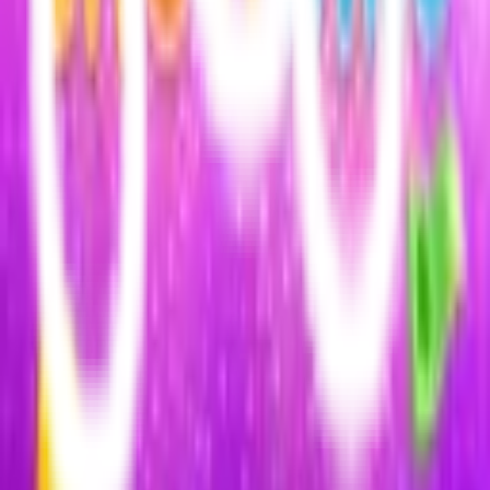
untuk beradaptasi tanpa kesulitan.
Dengan berbagai keunggulan yang dimiliki,
COMTOTO layak menjadi pilihan utama bagi siapa saja
yang mencari togel online aman, cepat, dan
terpercaya di Indonesia. Kombinasi antara
sistem
keamanan tinggi
, kecepatan transaksi, kelengkapan
pasaran, serta pelayanan terbaik menjadikan platform
ini unggul di kelasnya. Bagi pemain yang ingin
merasakan pengalaman bermain yang nyaman
sekaligus berpeluang meraih keuntungan maksimal,
COMTOTO adalah jawaban yang tepat untuk
memenuhi semua kebutuhan tersebut.
Lihat Semua
home
explore