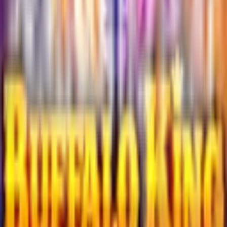
online terpercaya
dengan berbagai pilihan pasaran
yang lengkap dan selalu diperbarui. Pemain dapat
menikmati berbagai jenis permainan dari pasaran
populer seperti Singapore, Hongkong, dan Sydney
yang tersedia setiap hari. Transparansi dalam
penyajian data keluaran menjadi salah satu faktor
penting yang membuat pemain semakin yakin untuk
bermain. Semua hasil ditampilkan secara real-time
tanpa manipulasi, sehingga pemain dapat melakukan
analisis dengan lebih akurat untuk meningkatkan
peluang kemenangan.
Tidak hanya fokus pada permainan, COMTOTO juga
memberikan perhatian besar pada layanan
pelanggan. Tim
customer service profesional
siap
melayani selama 24 jam penuh untuk membantu
segala kebutuhan pemain. Baik itu pertanyaan
seputar akun, kendala teknis, maupun informasi
promo terbaru, semua dapat ditangani dengan cepat
dan ramah. Dukungan ini memberikan rasa aman bagi
pemain, karena mereka tahu bahwa bantuan selalu
tersedia kapan saja dibutuhkan. Antarmuka situs