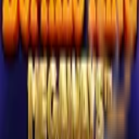
yang user-friendly juga memudahkan pemain baru
untuk beradaptasi tanpa kesulitan.
Dengan berbagai keunggulan yang dimiliki,
COMTOTO layak menjadi pilihan utama bagi siapa saja
yang mencari togel online aman, cepat, dan
terpercaya di Indonesia. Kombinasi antara
sistem
keamanan tinggi
, kecepatan transaksi, kelengkapan
pasaran, serta pelayanan terbaik menjadikan platform
ini unggul di kelasnya. Bagi pemain yang ingin
merasakan pengalaman bermain yang nyaman
sekaligus berpeluang meraih keuntungan maksimal,
COMTOTO adalah jawaban yang tepat untuk
memenuhi semua kebutuhan tersebut.
Lihat Semua
home
explore