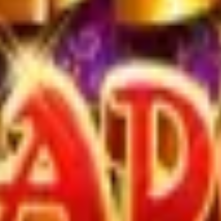
t, dan Terpercaya di Indonesia
cinta togel online di Indonesia yang mengutamakan keam
TOTO mampu membangun reputasi sebagai platform yang
eknologi terkini, setiap pemain dapat merasakan peng
di serta transaksi keuangan pemain dilindungi dengan si
keamanan, tetapi juga pada kecepatan layanan yang di
instan
, semua dirancang untuk memberikan efisiensi 
 Sistem otomatis yang terintegrasi dengan berbagai m
anpa kendala. Hal ini menjadi nilai tambah yang sanga
nline terpercaya
dengan berbagai pilihan pasaran yang 
er seperti Singapore, Hongkong, dan Sydney yang tersedi