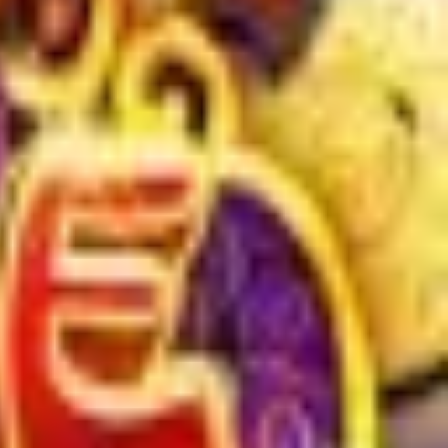
anan, kecepatan, dan kepercayaan dalam bermain. Di
 konsisten memberikan layanan berkualitas tinggi.
alaman bermain yang lancar tanpa hambatan. Faktor
stem enkripsi berlapis yang canggih.
berikan. Mulai dari proses pendaftaran yang
maksimal. Pemain tidak perlu menunggu lama untuk
etode pembayaran seperti transfer bank lokal dan e-
t penting, terutama bagi pemain yang mengutamakan
lengkap dan selalu diperbarui. Pemain dapat
a setiap hari. Transparansi dalam penyajian data