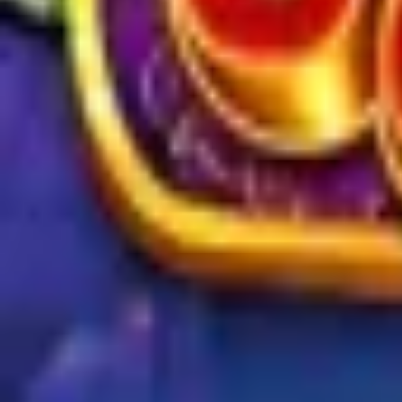
keluaran menjadi salah satu faktor penting yang memb
sehingga pemain dapat melakukan analisis dengan l
Tidak hanya fokus pada permainan, COMTOTO juga me
jam penuh untuk membantu segala kebutuhan pemain. 
dengan cepat dan ramah. Dukungan ini memberikan ra
situs yang user-friendly juga memudahkan pemain bar
Dengan berbagai keunggulan yang dimiliki, COMTOTO la
Indonesia. Kombinasi antara
sistem keamanan tinggi
, k
Bagi pemain yang ingin merasakan pengalaman berma
untuk memenuhi semua kebutuhan tersebut.
Lihat Semua
home
explore