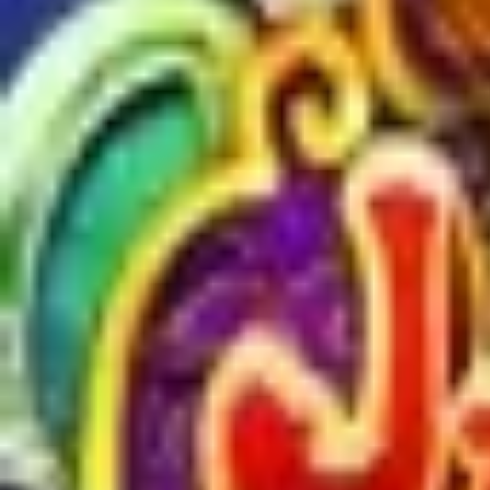
Page
1
of
1
COMTOTO Togel Online Aman, Cepa
COMTOTO
hadir sebagai solusi terbaik bagi para pe
tengah maraknya situs togel yang bermunculan, COM
Dengan sistem yang dirancang modern dan dukungan t
keamanan menjadi prioritas utama, sehingga data priba
Keunggulan COMTOTO tidak hanya terletak pada aspek 
sederhana hingga transaksi deposit dan
withdraw yang 
mulai bermain ataupun mencairkan kemenangan mereka.
wallet membuat setiap transaksi berjalan cepat dan t
kenyamanan dan kepraktisan.
Selain itu, COMTOTO juga dikenal sebagai situs
togel o
menikmati berbagai jenis permainan dari pasaran popul