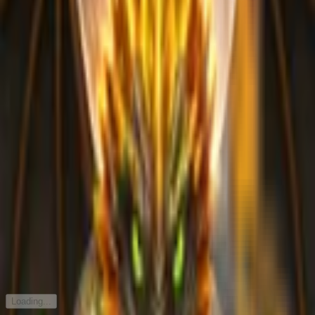
Mahjong Wins Triple Pot
Pragmatic Play
Gates of Olympus Super Scatter
Pragmatic Play
Rujak Bonanza 1000
Pragmatic Play
Mahjong Wins 3 - Black Scatter
Pragmatic Play
Starlight Princess 1000
Pragmatic Play
Mahjong Wins 2
Pragmatic Play
Gates of Olympus
Pragmatic Play
Jade Legends
Pragmatic Play
Sweet Bonanza 1000
Pragmatic Play
Sweet Bonanza 2500
Pragmatic Play
Starlight Princess Super Scatter
Pragmatic Play
Gates of Gatot Kaca 1000
Pragmatic Play
Luxury of Olympus
Pragmatic Play
Fortune of Olympus
Pragmatic Play
Starlight Princess
Pragmatic Play
Sweet Bonanza
Pragmatic Play
Gates of Gatot Kaca Super Scatter
Pragmatic Play
Sugar Rush 1000
Pragmatic Play
Candy Rush
Pragmatic Play
Cosmic Clusters!
Pragmatic Play
Out of the Woods
Pragmatic Play
Sleeping Dragon Ultra Dark
Pragmatic Play
Loading...